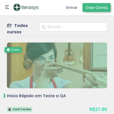
Entrar
Criar Conta
Todos
cursos
Curso
Início Rápido em Teste e QA
R$27.90
José Correia