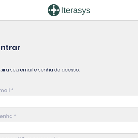
Entrar
nsira seu email e senha de acesso.
mail *
enha *