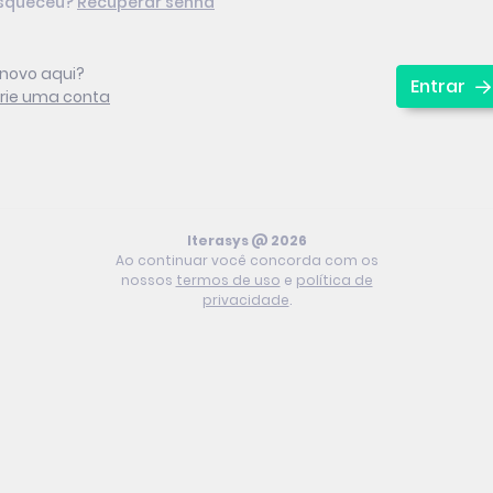
squeceu?
Recuperar senha
 novo aqui?
Entrar
rie uma conta
Iterasys @ 2026
Ao continuar você concorda com os
nossos
termos de uso
e
política de
privacidade
.