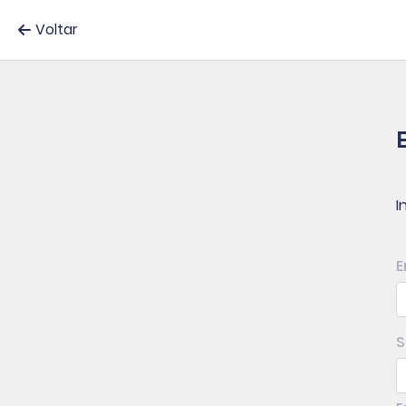
Voltar
I
E
S